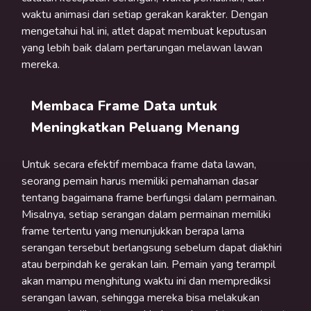
waktu animasi dari setiap gerakan karakter. Dengan
mengetahui hal ini, atlet dapat membuat keputusan
yang lebih baik dalam pertarungan melawan lawan
mereka.
Membaca Frame Data untuk
Meningkatkan Peluang Menang
Untuk secara efektif membaca frame data lawan,
seorang pemain harus memiliki pemahaman dasar
tentang bagaimana frame berfungsi dalam permainan.
Misalnya, setiap serangan dalam permainan memiliki
frame tertentu yang menunjukkan berapa lama
serangan tersebut berlangsung sebelum dapat diakhiri
atau berpindah ke gerakan lain. Pemain yang terampil
akan mampu menghitung waktu ini dan memprediksi
serangan lawan, sehingga mereka bisa melakukan