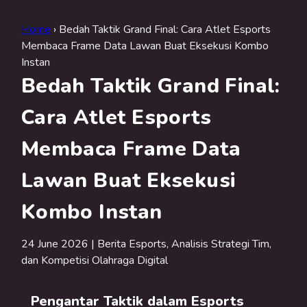
Home
› Bedah Taktik Grand Final: Cara Atlet Esports
Membaca Frame Data Lawan Buat Eksekusi Kombo
Instan
Bedah Taktik Grand Final:
Cara Atlet Esports
Membaca Frame Data
Lawan Buat Eksekusi
Kombo Instan
24 June 2026 | Berita Esports, Analisis Strategi Tim,
dan Kompetisi Olahraga Digital
Pengantar Taktik dalam Esports