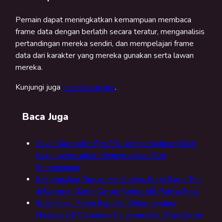
Pemain dapat meningkatkan kemampuan membaca
frame data dengan berlatih secara teratur, menganalisis
pertandingan mereka sendiri, dan mempelajari frame
data dari karakter yang mereka gunakan serta lawan
mereka.
Kunjungi juga
musculacao.net
.
Baca Juga
Gaya Main Atlet Pro: Trik Memanfaatkan Glitch
Map Lawas untuk Mengamankan Skor
Kemenangan
Kekompakan Turnamen: Analisis Kerja Sama Tim
di Kategori Game Co-op Kompetitif Paling Seru
Spesifikasi Arena Esports: Rekomendasi
Hardware PC Standar Turnamen Biar Main Game