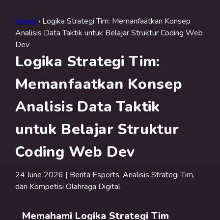
Home
› Logika Strategi Tim: Memanfaatkan Konsep
Analisis Data Taktik untuk Belajar Struktur Coding Web
Dev
Logika Strategi Tim:
Memanfaatkan Konsep
Analisis Data Taktik
untuk Belajar Struktur
Coding Web Dev
24 June 2026 | Berita Esports, Analisis Strategi Tim,
dan Kompetisi Olahraga Digital
Memahami Logika Strategi Tim