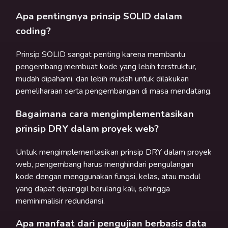
Apa pentingnya prinsip SOLID dalam
coding?
Prinsip SOLID sangat penting karena membantu
pengembang membuat kode yang lebih terstruktur,
mudah dipahami, dan lebih mudah untuk dilakukan
pemeliharaan serta pengembangan di masa mendatang.
Bagaimana cara mengimplementasikan
prinsip DRY dalam proyek web?
Untuk mengimplementasikan prinsip DRY dalam proyek
web, pengembang harus menghindari pengulangan
kode dengan menggunakan fungsi, kelas, atau modul
yang dapat dipanggil berulang kali, sehingga
meminimalisir redundansi.
Apa manfaat dari pengujian berbasis data