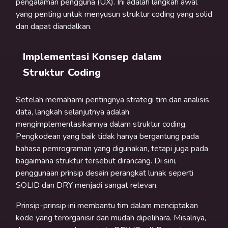
pengalaman pengguna (UX). Ini adalah langkah awal
yang penting untuk menyusun struktur coding yang solid
dan dapat diandalkan.
Implementasi Konsep dalam
Struktur Coding
Setelah memahami pentingnya strategi tim dan analisis
data, langkah selanjutnya adalah
mengimplementasikannya dalam struktur coding.
Pengkodean yang baik tidak hanya bergantung pada
bahasa pemrograman yang digunakan, tetapi juga pada
bagaimana struktur tersebut dirancang. Di sini,
penggunaan prinsip desain perangkat lunak seperti
SOLID dan DRY menjadi sangat relevan.
Prinsip-prinsip ini membantu tim dalam menciptakan
kode yang terorganisir dan mudah dipelihara. Misalnya,